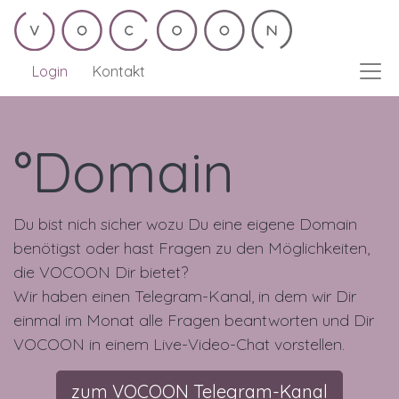
Login
Kontakt
°Domain­
Du bist nich sicher wozu Du eine eigene Domain
benötigst oder hast Fragen zu den Möglichkeiten,
die VOCOON Dir bietet?
Wir haben einen Telegram-Kanal, in dem wir Dir
einmal im Monat alle Fragen beantworten und Dir
VOCOON in einem Live-Video-Chat vorstellen.
zum VOCOON Telegram-Kanal